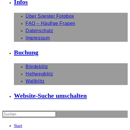
Infos
Über Soester Fotobox
FAQ – Häufige Fragen
Datenschutz
Impressum
Buchung
Bördeblitz
Hellwegblitz
Wallblitz
Website-Suche umschalten
Start