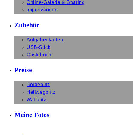
Online-Galerie & Sharing
Impressionen
Zubehör
Aufgabenkarten
USB-Stick
Gästebuch
Preise
Bördeblitz
Hellwegblitz
Wallblitz
Meine Fotos