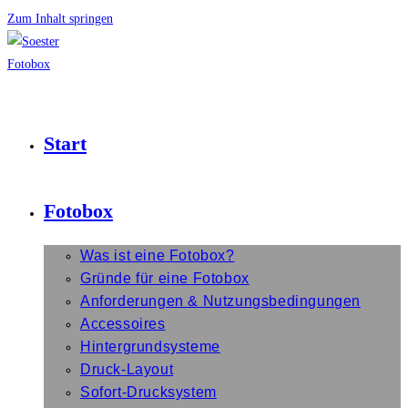
Zum Inhalt springen
Start
Fotobox
Was ist eine Fotobox?
Gründe für eine Fotobox
Anforderungen & Nutzungsbedingungen
Accessoires
Hintergrundsysteme
Druck-Layout
Sofort-Drucksystem